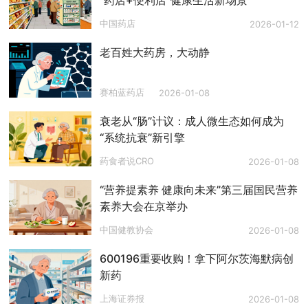
“药店+便利店”健康生活新场景
中国药店
2026-01-12
老百姓大药房，大动静
赛柏蓝药店
2026-01-08
衰老从“肠”计议：成人微生态如何成为
“系统抗衰”新引擎
药食者说CRO
2026-01-08
“营养提素养 健康向未来”第三届国民营养
素养大会在京举办
中国健教协会
2026-01-08
600196重要收购！拿下阿尔茨海默病创
新药
上海证券报
2026-01-08