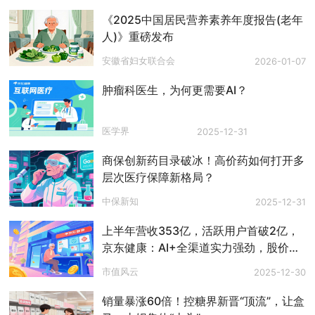
《2025中国居民营养素养年度报告(老年
人)》重磅发布
安徽省妇女联合会
2026-01-07
肿瘤科医生，为何更需要AI？
医学界
2025-12-31
商保创新药目录破冰！高价药如何打开多
层次医疗保障新格局？
中保新知
2025-12-31
上半年营收353亿，活跃用户首破2亿，
京东健康：AI+全渠道实力强劲，股价已
飙升136%
市值风云
2025-12-30
销量暴涨60倍！控糖界新晋“顶流”，让盒