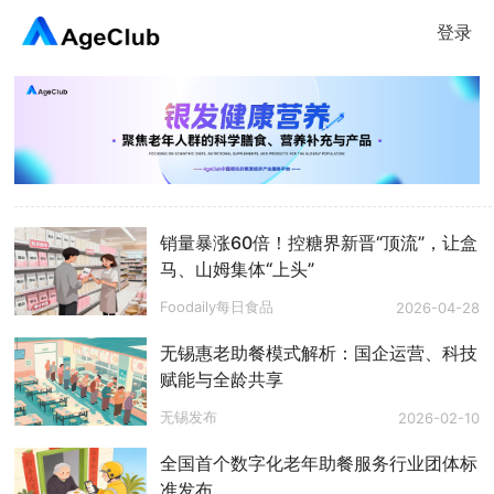
登录
销量暴涨60倍！控糖界新晋“顶流”，让盒
马、山姆集体“上头”
Foodaily每日食品
2026-04-28
无锡惠老助餐模式解析：国企运营、科技
赋能与全龄共享
无锡发布
2026-02-10
全国首个数字化老年助餐服务行业团体标
准发布