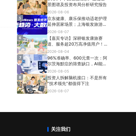
出海等八大赛道
景图谱及投资布局分析研究报告
2026-08-06
5
京东健康、康乐保推动适老护理
延伸居家场景；上海银发旅游消
费额达5567万；3起银发投融
2026-08-07
资；60岁+人口超3.2亿 | 行业
6
【嘉宾专访】深耕银发康旅赛
动态
道、服务超20万高净值用户！想
乐时光如何实现长效稳定客流？
2026-08-04
7
96%准确率、600元查一次：阿
尔茨海默症的筛查缺口，AI能帮
1700万老人填上吗？
2026-08-05
8
投资人拆解脑机接口：不是所有
“技术领先”都值得下注
2026-08-07
关注我们