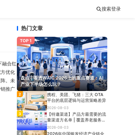
搜索
登录
热门文章
TOP 1
下融合红
配方优化
盘点 | 看透WAIC 2026上的重点赛道：AI
矩阵。未
产业下半场怎么玩？
营销推广
2
携程、美团、飞猪：三大 OTA
平台的底层逻辑与运营策略差异
2026-08-03
3
【特邀渠道】产品方最需要的流
量渠道方名单 | 覆盖养老服务、
大健康、达播、私域、电视购
2026-08-03
物、文娱旅游、银发零售、银发
4
2026年中国银发经济产业链全