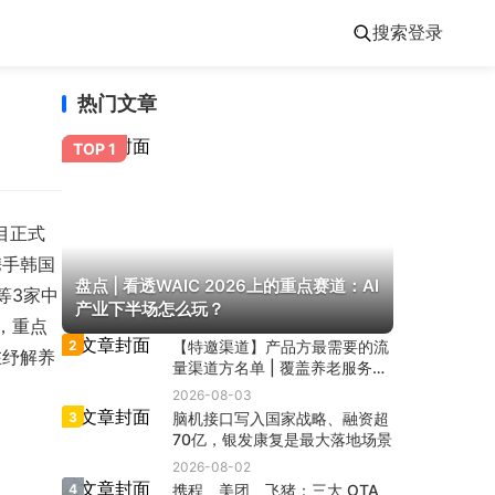
搜索
登录
热门文章
TOP 1
目正式
携手韩国
盘点 | 看透WAIC 2026上的重点赛道：AI
等3家中
产业下半场怎么玩？
，重点
2
【特邀渠道】产品方最需要的流
在纾解养
量渠道方名单 | 覆盖养老服务、
大健康、达播、私域、电视购
2026-08-03
物、文娱旅游、银发零售、银发
3
脑机接口写入国家战略、融资超
出海等八大赛道
70亿，银发康复是最大落地场景
2026-08-02
4
携程、美团、飞猪：三大 OTA