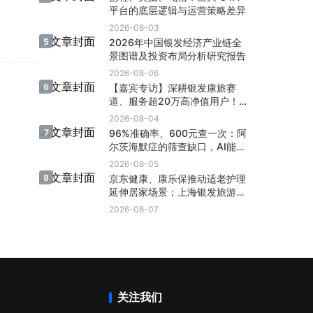
平台的底层逻辑与运营策略差异
2026-08-03
5
2026年中国银发经济产业链全
景图谱及投资布局分析研究报告
2026-08-06
6
【嘉宾专访】深耕银发康旅赛
道、服务超20万高净值用户！想
乐时光如何实现长效稳定客流？
2026-08-04
7
96%准确率、600元查一次：阿
尔茨海默症的筛查缺口，AI能帮
1700万老人填上吗？
2026-08-05
8
京东健康、康乐保推动适老护理
延伸居家场景；上海银发旅游消
费额达5567万；3起银发投融
2026-08-07
资；60岁+人口超3.2亿 | 行业
动态
关注我们