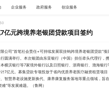
动
企业服务
政府服务
创业服务
:50
7亿元跨境养老银团贷款项目签约
限公司“首笔社会责任+可持续发展双挂钩跨境养老银团贷款”项
总行圆满举行。本次银团由东亚银行（中国）担任牵头代理行，
本横滨银行等7家境外银行以及日照银行、浙商银行、渤海银行
计7亿元。募集贷款专项投放于省内优质养老医疗融资租赁项目
级、智慧养老设施更新换代、康养康复服务落地等重点领域，旨
资难”等发展难题。（鲁网）