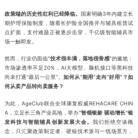
政策端的历史性红利已经降临。
国家明确3年内建立长
期护理保险制度，随着长护险全国推开与辅具租赁试
点扩面，支付难题正被逐步击穿，千亿级智能辅具市
场一触即发。
然而，行业仍面临
“技术很丰满，落地很骨感”
的尴尬：
市场渗透率不足20%，AI大模型、脑机接口等黑科技
尚未打通“最后一公里”。
如何从“能用”走向“好用”？如
何从卖产品转向卖服务？
为此，AgeClub联合全球康复权威REHACARE CHIN
A，立足长三角产业高地，举办
“智领银龄 驱动增长”银
发科技与智能辅具创新发展大会。
我们拒绝空谈概
念，只汇聚政策制定者、硬核技术派与一线场景方，