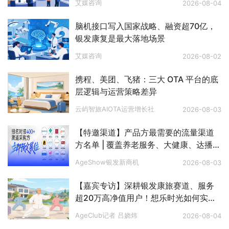
艾媒咨询
2026-08-04
脑机接口写入国家战略、融资超70亿，
银发康复是最大落地场景
艾媒咨询
2026-08-02
携程、美团、飞猪：三大 OTA 平台的底
层逻辑与运营策略差异
云屿智旅AIOTA运营增长社
2026-08-03
【特邀渠道】产品方最需要的流量渠道
方名单 | 覆盖养老服务、大健康、达播、
私域、电视购物、文娱旅游、银发零
AgeShow银发新商机
2026-08-03
售、银发出海等八大赛道
【嘉宾专访】深耕银发康旅赛道、服务
超20万高净值用户！想乐时光如何实现
长效稳定客流？
AgeClub记者 吕娆炜
2026-08-04