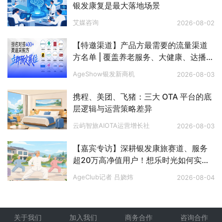
银发康复是最大落地场景
艾媒咨询
2026-08-02
【特邀渠道】产品方最需要的流量渠道
方名单 | 覆盖养老服务、大健康、达播、
私域、电视购物、文娱旅游、银发零
AgeShow银发新商机
2026-08-03
售、银发出海等八大赛道
携程、美团、飞猪：三大 OTA 平台的底
层逻辑与运营策略差异
云屿智旅AIOTA运营增长社
2026-08-03
【嘉宾专访】深耕银发康旅赛道、服务
超20万高净值用户！想乐时光如何实现
长效稳定客流？
AgeClub记者 吕娆炜
2026-08-04
关于我们
加入我们
商务合作
咨询合作