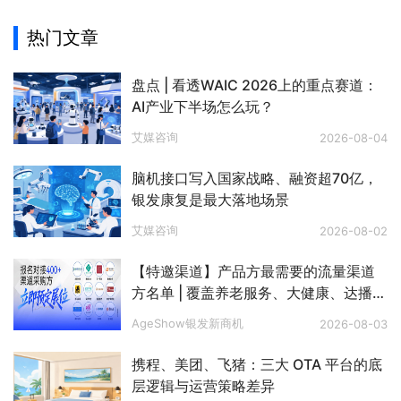
热门文章
盘点 | 看透WAIC 2026上的重点赛道：
AI产业下半场怎么玩？
艾媒咨询
2026-08-04
脑机接口写入国家战略、融资超70亿，
银发康复是最大落地场景
艾媒咨询
2026-08-02
【特邀渠道】产品方最需要的流量渠道
方名单 | 覆盖养老服务、大健康、达播、
私域、电视购物、文娱旅游、银发零
AgeShow银发新商机
2026-08-03
售、银发出海等八大赛道
携程、美团、飞猪：三大 OTA 平台的底
层逻辑与运营策略差异