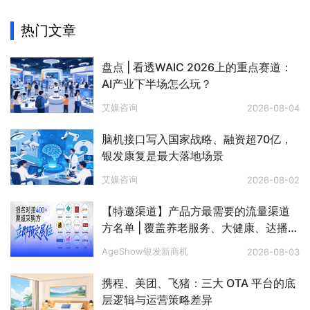
热门文章
盘点 | 看透WAIC 2026上的重点赛道：
AI产业下半场怎么玩？
艾媒咨询
2026-08-04
脑机接口写入国家战略、融资超70亿，
银发康复是最大落地场景
艾媒咨询
2026-08-02
【特邀渠道】产品方最需要的流量渠道
方名单 | 覆盖养老服务、大健康、达播、
私域、电视购物、文娱旅游、银发零
AgeShow银发新商机
2026-08-03
售、银发出海等八大赛道
携程、美团、飞猪：三大 OTA 平台的底
层逻辑与运营策略差异