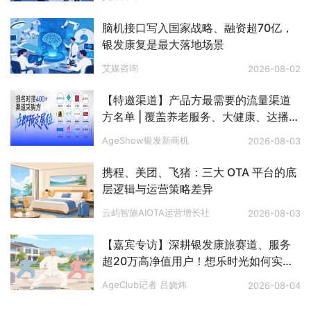
脑机接口写入国家战略、融资超70亿，
银发康复是最大落地场景
艾媒咨询
2026-08-02
【特邀渠道】产品方最需要的流量渠道
方名单 | 覆盖养老服务、大健康、达播、
私域、电视购物、文娱旅游、银发零
AgeShow银发新商机
2026-08-03
售、银发出海等八大赛道
携程、美团、飞猪：三大 OTA 平台的底
层逻辑与运营策略差异
云屿智旅AIOTA运营增长社
2026-08-03
【嘉宾专访】深耕银发康旅赛道、服务
超20万高净值用户！想乐时光如何实现
长效稳定客流？
AgeClub记者 吕娆炜
2026-08-04