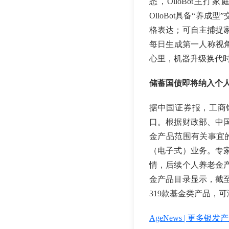
悉，OlloBot主打家
OlloBot具备“
格表达；可自主捕捉家
每日生成第一人称视
心里，机器升级换代时
储蓄国债即将纳入个
据中国证券报，工商
口。根据财政部、中
金产品范围有关事宜的
（电子式）业务。专
情，后续个人养老金
金产品目录显示，截至
319款基金类产品，
AgeNews | 更多