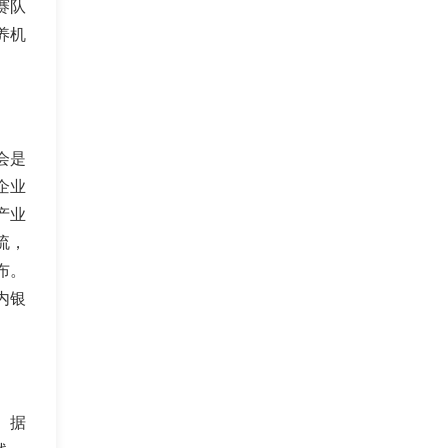
赛队
养机
会是
企业
产业
流，
布。
内银
。据