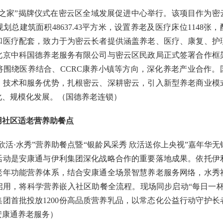
商之家”揭牌仪式在密云区全域发展促进中心举行。该项目作为密
总建筑面积48637.43平方米，设置养老及医疗床位1148张，
和医疗配套，致力于为密云长者提供涵盖养老、医疗、康复、护
北京中科国德养老服务有限公司与密云区民政局正式签署合作框
将围绕医养结合、CCRC康养小镇等方向，深化养老产业合作。
、技术和服务优势，扎根密云、深耕密云，引入新型养老商业模
化、规模化发展。（国德养老连锁）
用社区适老营养助餐点
欣活·水秀”营养助餐点暨“银龄风采秀 欣活送你上央视”嘉年华无
活动是安康通与伊利集团深化战略合作的重要落地成果。依托伊
老年功能营养体系，结合安康通全场景智慧养老服务网络，水秀
启用，将科学营养嵌入社区助餐全流程。现场同步启动“每日一杯
团首批投放1200份高品质营养乳品，以常态化公益行动守护长
安康通养老服务）