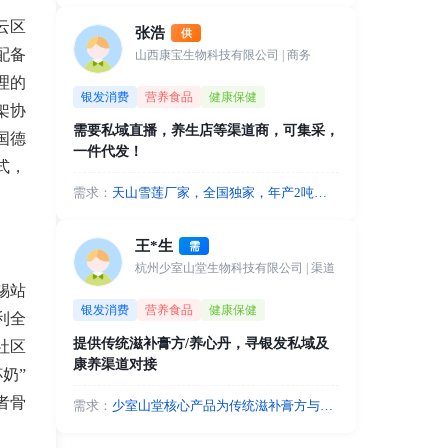
保险等，我们共同开发。如您有前沿科
云区
张浩
供
技产品或服务，比如外骨骼机器人/老年
配备
山西康宝生物科技有限公司
| 商务
痴呆专项照护等服务，可借助商保实现
支付方和全国推广。
理的
银发消费
营养食品
健康保健
架协
需要私域直播，养生店等渠道商，可集采，
国德
一件代发！
式，
需求：
天山雪莲厂家，全国独家，年产2吨，
北京军事科学院，北京营养学院合作，
超强背书，资质齐全，需要私域直播，
王*生
需
养生店等渠道商，可集采，一件代发！
杭州少室山堂生物科技有限公司
| 渠道
锡站
银发消费
营养食品
健康保健
利全
提供传统滋补膏方/养心丹，寻银发私域及
社区
康养渠道对接
奶”
者骨
需求：
少室山堂核心产品为传统滋补膏方与养
心丹，高度契合中老年人群的养生诉
求。现诚寻以下优质资源：线上流量