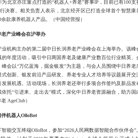
为北京亦庄重点打造的“机器人+养老”赛事IP，目前已有100支
举行决赛。相关负责人表示，北京经开区已打造全球首个智慧康
0余款康养机器人产品。（中国经营报）
润养老产业峰会在沪举办
康产业机构主办的第二届中日长润养老产业峰会在上海举办。该峰
域的年度活动，吸引中日两国养老及健康产业数百位行业精英、
。峰会以“万亿蓝海，掘金银发”为主题，与会人员围绕中日养老
模式创新、银发前沿产品研发、养老专业人才培养等议题展开交
新发展机遇。活动现场，长润养老还举行多项合作签约及新品发
续依托“引进来、走出去”模式，深化中日养老资源融合，助力国
AgeClub）
机器人OlloBot
能交互终端OlloBot，参加“2026人民网数据智能合作伙伴会”