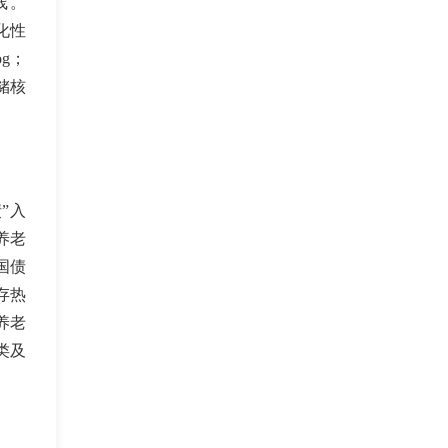
上线。
化性
g；
储核
”入
养老
国债
存热
养老
类及