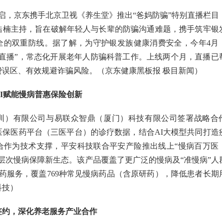
开启，京东携手北京卫视《养生堂》推出“爸妈防骗”特别直播栏目
浩楠主持，旨在破解年轻人与长辈的防骗沟通难题，携手筑牢银
全的双重防线。据了解，为守护银发族健康消费安全，今年4月
骗直播”，常态化开展老年人防骗科普工作。上线两个月，直播已
费误区、有效规避诈骗风险。（京东健康黑板报 极目新闻）
I赋能慢病普惠保险创新
圳）有限公司与易联众智鼎（厦门）科技有限公司签署战略合
医保医药平台（三医平台）的诊疗数据，结合AI大模型共同打造
合作为技术支撑，平安科技联合平安产险推出线上“慢病百万医
层次慢病保障新生态。该产品覆盖了更广泛的慢病及“准慢病”人
药服务，覆盖769种常见慢病药品（含原研药），降低患者长期
科技）
签约，深化养老服务产业合作