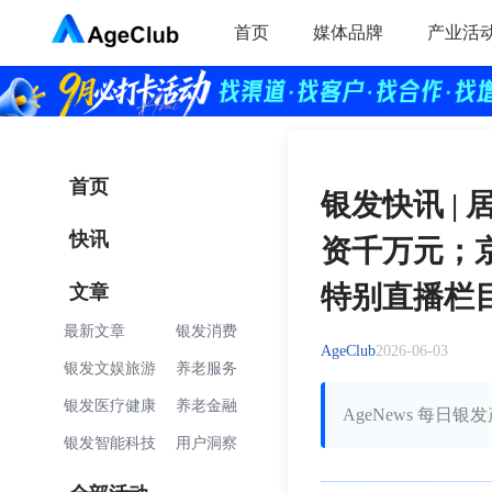
首页
媒体品牌
产业活
首页
银发快讯 |
快讯
资千万元；京
文章
特别直播栏
最新文章
银发消费
AgeClub
2026-06-03
银发文娱旅游
养老服务
银发医疗健康
养老金融
AgeNews 每日
银发智能科技
用户洞察