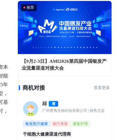
推荐
【9月2-3日】AMI2026第四届中国银发产
资本
业流量渠道对接大会
智能
5年
商机对接
查看更多
型，
可基
邱
需
时，
广州赛隽生物科技有限公司
| 销售总监
银发医疗健康
医疗美容
康复护理
干细胞大健康渠道代理商