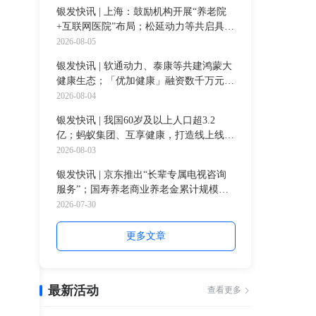
元
银发快讯 | 上海：鼓励机构开展“养老院
+互联网医院”布局；松延动力等共启具身
智能文旅场景应用；全网45岁+月活跃用
2026-08-05
户超39%
银发快讯 | 软通动力、泰康等共建鸿蒙大
健康生态；「优加健康」融资数千万元，
深化AI+医疗康养领域
2026-08-04
银发快讯 | 我国60岁及以上人口超3.2
亿；蚂蚁集团、互享健康，打造线上线下
一体化健康服务；一龄集团携手构建中龄
2026-08-03
医养基地
银发快讯 | 京东推出“长辈专属电视咨询
服务”；国寿养老商业养老金累计规模超
900亿；礼来携手清华应对人口老龄化挑
2026-07-30
战
更多文章
最新活动
查看更多