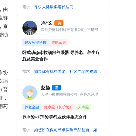
需求：
寻求大健康渠道代理商
，由
发群
冯*文
供
，京
深圳赞德智创科技有限公司
| 市场部经理
帮助
银发智能科技
智能家居
卧式动态牵拉颈部舒缓器 寻养老、养生疗
愈及美业合作
需求：
如果你有机构养老、社区养老的资源，
作协
我们可以入驻站点，以颈椎健康管理和
疾病
睡眠健康守护等应用场景进行合作，盈
赵扬
需
（普
利分成。如果您有休闲养生、疗愈、美
天津小橙集团有限公司
| 商务总经理
业等渠道资源可以代销或者成为城市合
群，
作人，合作共赢。
用药
养老金融
健康险（长护险）
人寿险
养老险/护理险等行业伙伴生态合作
需求：
如您所在保司寻求保险产品创新，如开
发基普惠型护理险，开发特定老年人群