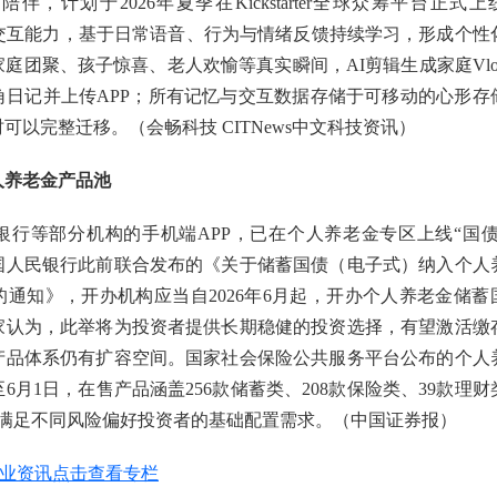
庭陪伴，计划于2026年夏季在Kickstarter全球众筹平台正式
养成型”交互能力，基于日常语音、行为与情绪反馈持续学习，形成个性
庭团聚、孩子惊喜、老人欢愉等真实瞬间，AI剪辑生成家庭Vlo
角日记并上传APP；所有记忆与交互数据存储于可移动的心形存
可以完整迁移。（会畅科技 CITNews中文科技资讯）
人养老金产品池
银行等部分机构的手机端APP，已在个人养老金专区上线“国债
国人民银行此前联合发布的《关于储蓄国债（电子式）纳入个人
通知》，开办机构应当自2026年6月起，开办个人养老金储蓄
家认为，此举将为投资者提供长期稳健的投资选择，有望激活缴
产品体系仍有扩容空间。国家社会保险公共服务平台公布的个人
6月1日，在售产品涵盖256款储蓄类、208款保险类、39款理财
可满足不同风险偏好投资者的基础配置需求。（中国证券报）
银发产业资讯点击查看专栏