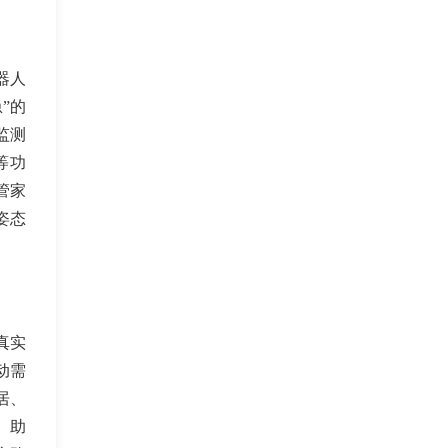
方：银发私域直播电商、视频号主、中
老年社群团长；线下渠道：老年大学、
退休俱乐部、银发零售商超及康养旅居
基地。我们可提供高毛利、高复购的滋
器人
补产品，支持一件代发与完善的售后，
”的
并能输出全套图文视频营销素材赋能渠
监测
道。期待与拥有精准银发客群的伙伴资
源互补，合作共赢。
等功
管家
姿态
真实
动需
居、
、助