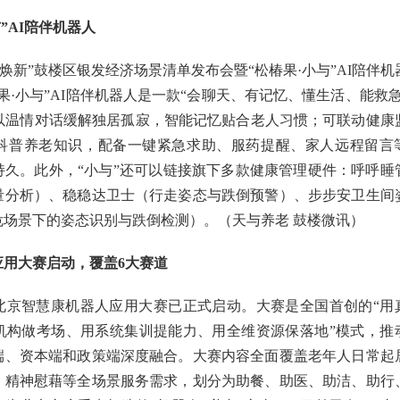
”AI陪伴机器人
海焕新”鼓楼区银发经济场景清单发布会暨“松椿果·小与”AI陪伴机
果·小与”AI陪伴机器人是一款“会聊天、有记忆、懂生活、能救急
能以温情对话缓解独居孤寂，智能记忆贴合老人习惯；可联动健康
科普养老知识，配备一键紧急求助、服药提醒、家人远程留言
持久。此外，“小与”还可以链接旗下多款健康管理硬件：呼呼睡
量分析）、稳稳达卫士（行走姿态与跌倒预警）、步步安卫生间
危场景下的姿态识别与跌倒检测）。（天与养老 鼓楼微讯）
应用大赛启动，覆盖6大赛道
6北京智慧康机器人应用大赛已正式启动。大赛是全国首创的“用
机构做考场、用系统集训提能力、用全维资源保落地”模式，推
端、资本端和政策端深度融合。大赛内容全面覆盖老年人日常起
、精神慰藉等全场景服务需求，划分为助餐、助医、助洁、助行