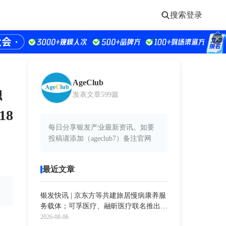
搜索
登录
AgeClub
融
发表文章599篇
18
每日分享银发产业最新资讯。如要
投稿请添加（ageclub7）备注官网
最近文章
银发快讯 | 京东方等共建旅居慢病康养服
务载体；可孚医疗、融昕医疗联名推出新
款呼吸机；外骨骼机器人市场规模超16亿
2026-08-06