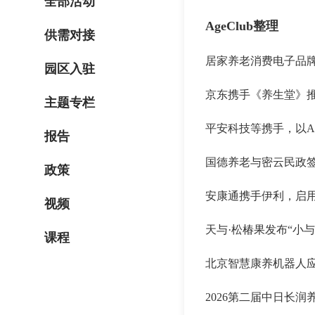
全部活动
AgeClub整理
供需对接
居家养老消费电子品
园区入驻
京东携手《养生堂》推
主题专栏
平安科技等携手，以A
报告
国德养老与密云民政
政策
安康通携手伊利，启
视频
天与·松椿果发布“小与
课程
北京智慧康养机器人
2026第二届中日长