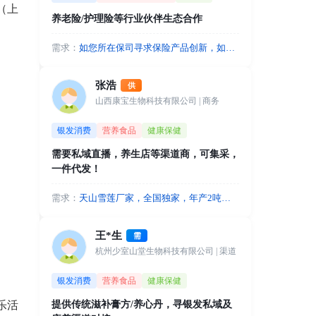
（上
养老险/护理险等行业伙伴生态合作
需求：
如您所在保司寻求保险产品创新，如开
发基普惠型护理险，开发特定老年人群
保险等，我们共同开发。如您有前沿科
张浩
供
技产品或服务，比如外骨骼机器人/老年
山西康宝生物科技有限公司
| 商务
痴呆专项照护等服务，可借助商保实现
支付方和全国推广。
银发消费
营养食品
健康保健
需要私域直播，养生店等渠道商，可集采，
一件代发！
需求：
天山雪莲厂家，全国独家，年产2吨，
北京军事科学院，北京营养学院合作，
超强背书，资质齐全，需要私域直播，
王*生
需
养生店等渠道商，可集采，一件代发！
杭州少室山堂生物科技有限公司
| 渠道
银发消费
营养食品
健康保健
提供传统滋补膏方/养心丹，寻银发私域及
乐活