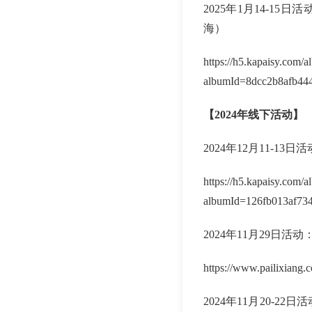
2025年1月14-1
海）
https://h5.kapaisy.com/
albumId=8dcc2b8afb44
【2024年线下活动】
2024年12月11-
https://h5.kapaisy.com/
albumId=126fb013af73
2024年11月29日
https://www.pailixiang
2024年11月20-