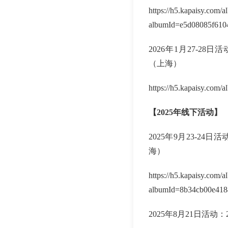
https://h5.kapaisy.com/
albumId=e5d08085f610
2026年1月27-2
（上海）
https://h5.kapaisy.com/
【2025年线下活动】
2025年9月23-2
海）
https://h5.kapaisy.com/
albumId=8b34cb00e418
2025年8月21日活