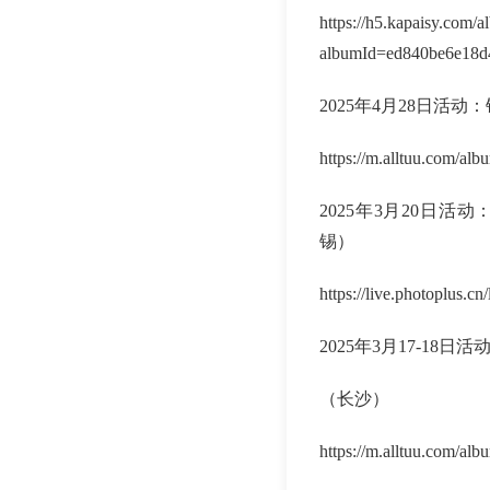
https://h5.kapaisy.com/
albumId=ed840be6e18
2025年4月28日活动
https://m.alltuu.com/a
2025年3月20日
锡）
https://live.photoplus.cn
2025年3月17-18日活
（长沙）
https://m.alltuu.com/a