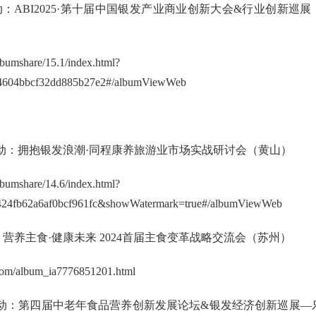
5日活动：ABI2025·第十届中国银发产业商业创新大会&行业创新巡展
albumshare/15.1/index.html?
4604bbcf32dd885b27e2#/albumViewWeb
13日活动：拥抱银发浪潮·同程康养旅游业市场实战研讨会（黄山）
albumshare/14.6/index.html?
424fb62a6af0bcf961fc&showWatermark=true#/albumViewWeb
活动：营养主食·健康未来 2024首届主食变革战略交流会（苏州）
.com/album_ia7776851201.html
22日活动：第四届中老年食品营养创新发展论坛&银发经济创新巡展—