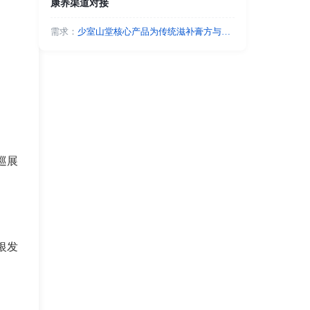
康养渠道对接
需求：
少室山堂核心产品为传统滋补膏方与养
心丹，高度契合中老年人群的养生诉
求。现诚寻以下优质资源：线上流量
方：银发私域直播电商、视频号主、中
老年社群团长；线下渠道：老年大学、
退休俱乐部、银发零售商超及康养旅居
基地。我们可提供高毛利、高复购的滋
补产品，支持一件代发与完善的售后，
并能输出全套图文视频营销素材赋能渠
道。期待与拥有精准银发客群的伙伴资
巡展
源互补，合作共赢。
银发