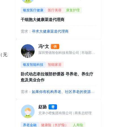
银发医疗健康
医疗美容
康复护理
干细胞大健康渠道代理商
需求：
寻求大健康渠道代理商
冯*文
供
深圳赞德智创科技有限公司
| 市场部经理
（无
银发智能科技
智能家居
卧式动态牵拉颈部舒缓器 寻养老、养生疗
愈及美业合作
需求：
如果你有机构养老、社区养老的资源，
我们可以入驻站点，以颈椎健康管理和
睡眠健康守护等应用场景进行合作，盈
赵扬
需
利分成。如果您有休闲养生、疗愈、美
天津小橙集团有限公司
| 商务总经理
业等渠道资源可以代销或者成为城市合
作人，合作共赢。
养老金融
健康险（长护险）
人寿险