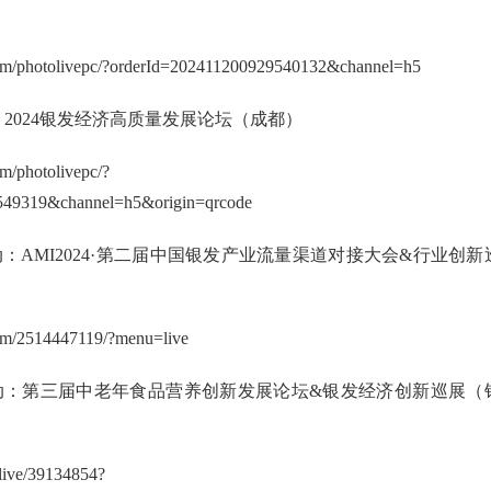
com/photolivepc/?orderId=202411200929540132&channel=h5
活动：2024银发经济高质量发展论坛（成都）
m/photolivepc/?
549319&channel=h5&origin=qrcode
5日活动：AMI2024·第二届中国银发产业流量渠道对接大会&行业创新
lbum/2514447119/?menu=live
17日活动：第三届中老年食品营养创新发展论坛&银发经济创新巡展（
n/live/39134854?