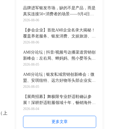
品牌进军银发市场，缺的不是产品，而是
真实连接50+消费者的场景——9月4日
AgeClub×繁花里交流会给你答案
2026-08-06
【参会企业】首批AMI企业名录大揭秘！
覆盖养老服务、银发消费、文娱旅游、医
疗健康、智能科技...全赛道渠道决策者等
2026-08-06
你链接！
AMI分论坛 | 抖音/视频号达播渠道营销创
新峰会：左右局、蝉妈妈、熊小婴等头部
实战派嘉宾，为银发品牌拆解可落地的达
2026-08-05
播增长路径
AMI分论坛 | 银发私域营销创新峰会：微
盟、安琪纽特、远方好物等头部企业实战
派嘉宾，将现场分享银发私域的实战与变
2026-08-05
革！
【展商招募】舞极限专业舒适鞋确认参
展！深耕舒适鞋履领域十年，畅销海外15
个城市！诚寻银发渠道合伙人
2026-08-04
（上
更多文章