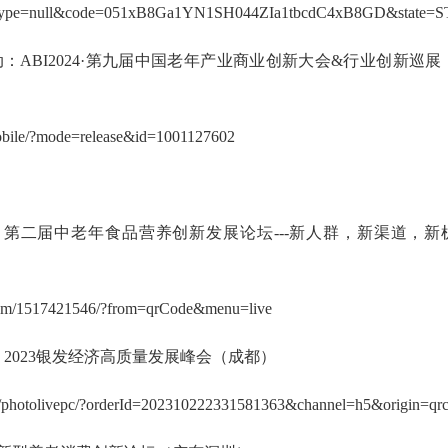
rType=null&code=051xB8Ga1YN1SH044ZIa1tbcdC4xB8GD&state=ST
5日活动：ABI2024·第九届中国老年产业商业创新大会&行业创新巡展
/mobile/?mode=release&id=1001127602
活动：第二届中老年食品营养创新发展论坛---新人群，新渠道，新
album/1517421546/?from=qrCode&menu=live
活动：2023银发经济高质量发展峰会（成都）
om/photolivepc/?orderId=202310222331581363&channel=h5&origin=qr