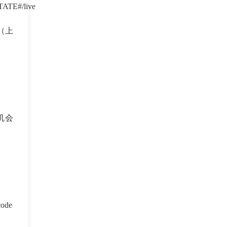
ATE#/live
（上
机会
code