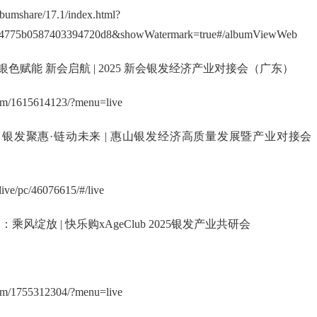
albumshare/17.1/index.html?
d4775b0587403394720d8&showWatermark=true#/albumViewWeb
：银色赋能 新会启航 | 2025 新会银发经济产业对接会（广东）
lbum/1615614123/?menu=live
活动：银发聚惠·链动未来 | 惠山银发经济高质量发展暨产业对接会
/live/pc/46076615/#/live
动：乘风绽放 | 快乐购xAgeClub 2025银发产业共研会
lbum/1755312304/?menu=live