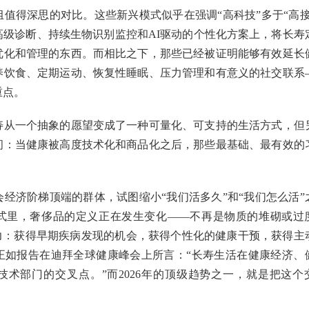
值得深思的对比。这些新兴模式似乎在强调“高科技”多于“高接
高级诊断、持续生物识别监控和AI驱动的个性化方案上，将长寿
优化和管理的东西。而相比之下，那些已经被证明能够有效延长
养饮食、定期运动、恢复性睡眠、压力管理和有意义的社交联系
重点。
寿从一个抽象的愿望变成了一种可量化、可支持的生活方式，但
问：当健康被高度技术化和商品化之后，那些最基础、最有效的
？
经济阶梯顶端的群体，试图缩小“我们活多久”和“我们怎么活”
式里，奢侈品的定义正在发生变化——不再是物质的堆砌或过
能力：获得早期疾病发现的机会，获得个性化的健康干预，获得主
正如报告在迪拜全球健康峰会上所言：“长寿生活在健康经济、
技术部门的交叉点。”而2026年的顶级趋势之一，就是把这个