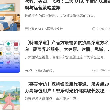
携程、美团、飞猪：三大 OTA 平台的底层
辑与运营策略差异
理解平台的底层逻辑，是做好渠道运营的前提。
云屿智旅AIOTA运营增长社
2026-08-
【特邀渠道】产品方最需要的流量渠道方名
单 | 覆盖养老服务、大健康、达播、私域、
视购物、文娱旅游、银发零售、银发出海等
八大领域全覆盖，百家头部流量渠道合作需求全公开。
八大赛道
AgeShow银发新商机
2026-08-
【嘉宾专访】深耕银发康旅赛道、服务超20
万高净值用户！想乐时光如何实现长效稳定
客流？
洞察银发人群痛点，重构康旅生态。