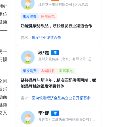
江苏堂皇集团有限公司
| 运营总监
触”
定位
银发消费
家居家电
健康
功能健康纺织品，寻找银发行业渠道合作
——
需求：
银发行业渠道合作
另一
段*超
需
点时文化传媒（北京）有限公司
| 总经理
习惯
银发消费
衣帽鞋服
家居家电
链接品牌与新老年，精准匹配供需两端，赋
之间
能品牌触达银发消费群体
度消
动而
需求：
面向银发经济全品类企业公开招募参展
伙伴，涵盖健康养生、旅居文旅、服饰
健康
美妆、智能适老、休闲文娱、家居用品
交叉
李*娜
需
等相关品牌。诚邀各企业入驻参展，依
介休市引立建筑装饰有限责任公司
| 行政助理
托 IP 流量与线下场景，直面高价值新老
年人群，提升品牌曝光、拓展客源、抢