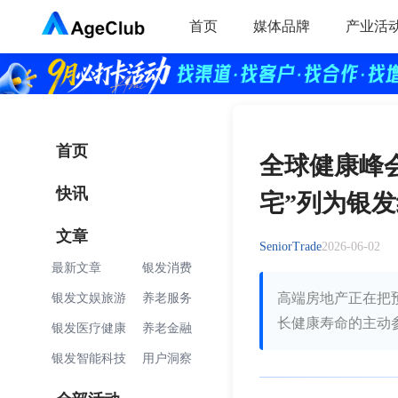
首页
媒体品牌
产业活
首页
全球健康峰会
快讯
宅”列为银
文章
SeniorTrade
2026-06-02
最新文章
银发消费
银发文娱旅游
养老服务
高端房地产正在把
长健康寿命的主动
银发医疗健康
养老金融
银发智能科技
用户洞察