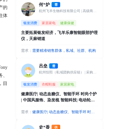
何*炉
需
产的
杭州飞羊生物科技有限公司
| 高级商务经理
住体
银发消费
家居家电
健康保健
主要拓展银发经济，飞羊乐康智能眼部护理
仪，天麻销道
需求：
需要精准销售群体，私域、社群、机构
吕垒
需
ny
杭州恬熙（私域团购供应链）
| 采购总监
务、
，目
银发消费
衣帽鞋服
家居家电
健康医疗| 动态血糖仪、智能手环 时尚个护
| 中国风服饰、染发梳 智能科技| 电动轮
椅、一体机
需求：
健康医疗| 动态血糖仪、智能手环 时尚
个护 | 中国风服饰、染发梳 智能科技| 电
动轮椅、一体机
史*香
供