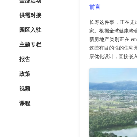
全部活动
前言
供需对接
长寿这件事，正在走
园区入驻
家。根据全球健康峰会
新房地产类别正在 e
主题专栏
这些有目的性的住宅
康优化设计，直接嵌
报告
政策
视频
课程