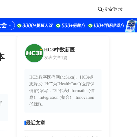
搜索
登录
HC3i中数新医
本
发表文章1篇
HC3i数字医疗网(hc3i.cn)。HC3i标
志释义:“HC"为“HealthCare”(医疗保
健)的缩写，"3i"代表Information(信
息)、Integration (整合)、Innovation
样
(创新)。
最近文章