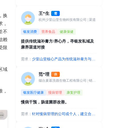
北京军事科学院，北京营养学院合作，
超强背书，资质齐全，需要私域直播，
王*生
需
养生店等渠道商，可集采，一件代发！
，换
杭州少室山堂生物科技有限公司
| 渠道
求，
差不
银发消费
营养食品
健康保健
信赖
提供传统滋补膏方/养心丹，寻银发私域及
康养渠道对接
受限
需求：
少室山堂核心产品为传统滋补膏方与养
心丹，高度契合中老年人群的养生诉
区域
求。现诚寻以下优质资源：线上流量
范*理
供
方：银发私域直播电商、视频号主、中
烟台麦基洗德生物工程有限公司
| 销售总监
老年社群团长；线下渠道：老年大学、
退休俱乐部、银发零售商超及康养旅居
准，
银发医疗健康
慢病管理
康复护理
基地。我们可提供高毛利、高复购的滋
。
补产品，支持一件代发与完善的售后，
慢病干预，肠道菌群改善。
并能输出全套图文视频营销素材赋能渠
道。期待与拥有精准银发客群的伙伴资
需求：
针对慢病管理的公司或个人，建立合
源互补，合作共赢。
作，促进产品销售。