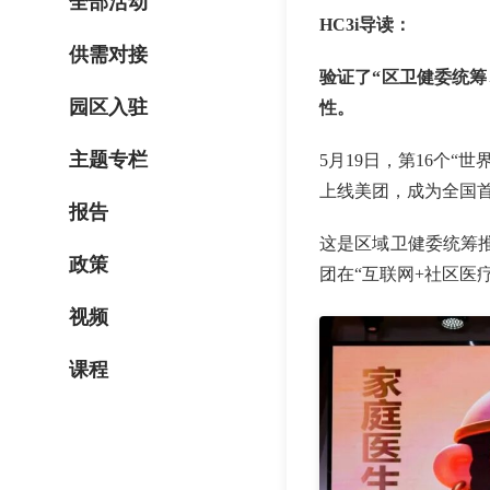
全部活动
HC3i导读：
供需对接
验证了“区卫健委统
园区入驻
性。
主题专栏
5月19日，第16个
上线美团，成为全国
报告
这是区域卫健委统筹
政策
团在“互联网+社区医
视频
课程