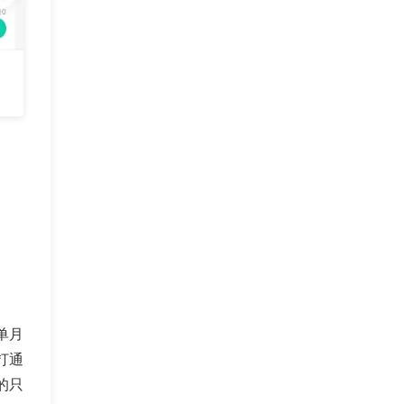
单月
打通
的只