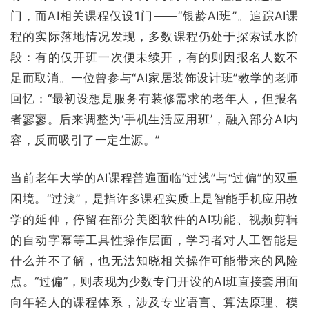
门，而AI相关课程仅设1门——“银龄AI班”。追踪AI课
程的实际落地情况发现，多数课程仍处于探索试水阶
段：有的仅开班一次便未续开，有的则因报名人数不
足而取消。一位曾参与“AI家居装饰设计班”教学的老师
回忆：“最初设想是服务有装修需求的老年人，但报名
者寥寥。后来调整为‘手机生活应用班’，融入部分AI内
容，反而吸引了一定生源。”
当前老年大学的AI课程普遍面临“过浅”与“过偏”的双重
困境。“过浅”，是指许多课程实质上是智能手机应用教
学的延伸，停留在部分美图软件的AI功能、视频剪辑
的自动字幕等工具性操作层面，学习者对人工智能是
什么并不了解，也无法知晓相关操作可能带来的风险
点。
“过偏”，则表现为少数专门开设的AI班直接套用面
向年轻人的课程体系，涉及专业语言、算法原理、模