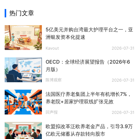
热门文章
5亿美元并购台湾最大护理平台之一，亚
洲银发资本化提速
Kavout
2026-07-31
OECD：全球经济展望报告（2026年6
月版）
陈博观察
2026-07-31
法国医疗养老集团上半年有机增长7%，
养老院+居家护理双线扩张见效
回声报
2026-07-31
欧盟拟改革泛欧养老金产品，引导3.9万
亿欧元储蓄从存款转向股市