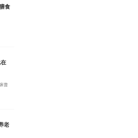
膳食
批在
床普
养老