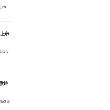
照护
补上养
塑银发
微眸
能设备