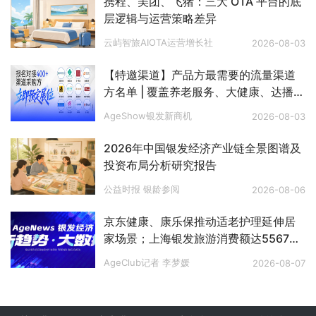
携程、美团、飞猪：三大 OTA 平台的底
层逻辑与运营策略差异
云屿智旅AIOTA运营增长社
2026-08-03
【特邀渠道】产品方最需要的流量渠道
方名单 | 覆盖养老服务、大健康、达播、
私域、电视购物、文娱旅游、银发零
AgeShow银发新商机
2026-08-03
售、银发出海等八大赛道
2026年中国银发经济产业链全景图谱及
投资布局分析研究报告
公益时报 银龄参阅
2026-08-06
京东健康、康乐保推动适老护理延伸居
家场景；上海银发旅游消费额达5567
万；3起银发投融资；60岁+人口超3.2
AgeClub记者 李梦媛
2026-08-07
亿 | 行业动态