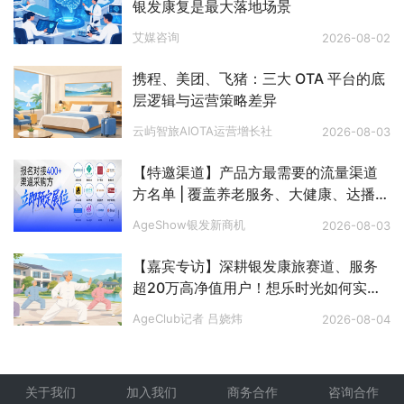
银发康复是最大落地场景
艾媒咨询
2026-08-02
携程、美团、飞猪：三大 OTA 平台的底
层逻辑与运营策略差异
云屿智旅AIOTA运营增长社
2026-08-03
【特邀渠道】产品方最需要的流量渠道
方名单 | 覆盖养老服务、大健康、达播、
私域、电视购物、文娱旅游、银发零
AgeShow银发新商机
2026-08-03
售、银发出海等八大赛道
【嘉宾专访】深耕银发康旅赛道、服务
超20万高净值用户！想乐时光如何实现
长效稳定客流？
AgeClub记者 吕娆炜
2026-08-04
关于我们
加入我们
商务合作
咨询合作