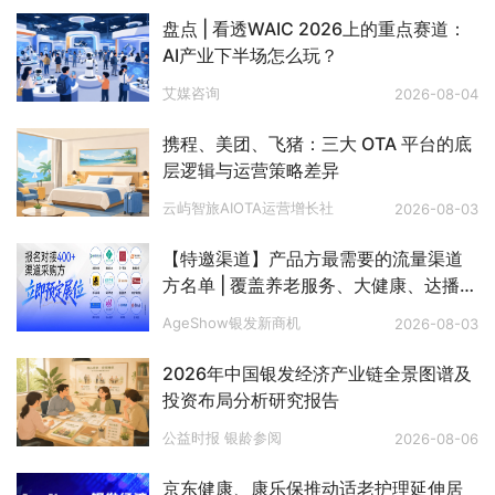
盘点 | 看透WAIC 2026上的重点赛道：
AI产业下半场怎么玩？
艾媒咨询
2026-08-04
携程、美团、飞猪：三大 OTA 平台的底
层逻辑与运营策略差异
云屿智旅AIOTA运营增长社
2026-08-03
【特邀渠道】产品方最需要的流量渠道
方名单 | 覆盖养老服务、大健康、达播、
私域、电视购物、文娱旅游、银发零
AgeShow银发新商机
2026-08-03
售、银发出海等八大赛道
2026年中国银发经济产业链全景图谱及
投资布局分析研究报告
公益时报 银龄参阅
2026-08-06
京东健康、康乐保推动适老护理延伸居